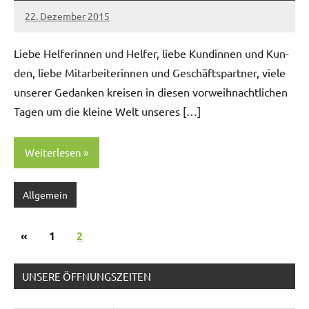
22. Dezember 2015
Matthias
Liebe Helferin­nen und Helfer, liebe Kundin­nen und Kun­
den, liebe Mitar­bei­t­erin­nen und Geschäftspart­ner, viele
unser­er Gedanken kreisen in diesen vor­wei­h­nachtlichen
Tagen um die kleine Welt unseres […]
Weiterlesen
Allgemein
Seitennummerierung
Vorherige
«
1
2
der
Beiträge
Beiträge
UNSERE ÖFFNUNGSZEITEN