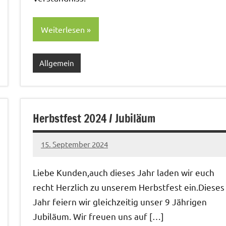
Weiterlesen
Allgemein
Herbstfest 2024 / Jubiläum
15. September 2024
Christian
Liebe Kun­den,auch dieses Jahr laden wir euch
recht Her­zlich zu unserem Herb­st­fest ein.Dieses
Jahr feiern wir gle­ichzeit­ig unser 9 Jähri­gen
Jubiläum. Wir freuen uns auf […]