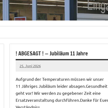
! ABGESAGT ! — Jubiläum 11 Jahre
25. Juni 2026
Christian
Auf­grund der Tem­per­a­turen müssen wir unser
11 Jähriges Jubiläum lei­der absagen.Gesund­heit
geht vor! Wir wer­den zu gegeben­er Zeit eine
Ersatzver­anstal­tung durch­führen.Danke für Eue
Verständniss.