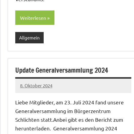
Weiterlesen
Allgemein
Update Generalversammlung 2024
8. Oktober 2024
Christian
Liebe Mit­glieder, am 23. Juli 2024 fand unsere
Gen­er­alver­samm­lung im Bürg­erzen­trum
Schlicht­en statt.Anbei gibt es den Bericht zum
herun­ter­laden. Gen­er­alver­samm­lung 2024