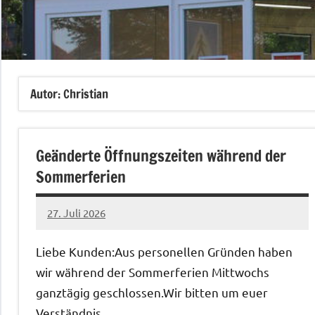
Autor:
Christian
Geänderte Öffnungszeiten während der
Sommerferien
27. Juli 2026
Christian
Liebe Kun­den:Aus per­son­ellen Grün­den haben
wir während der Som­mer­fe­rien Mittwochs
ganztägig geschlossen.Wir bit­ten um euer
Verständnis.