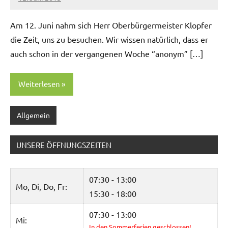
Matthias
Am 12. Juni nahm sich Herr Ober­bürg­er­meis­ter Klopfer
die Zeit, uns zu besuchen. Wir wis­sen natür­lich, dass er
auch schon in der ver­gan­genen Woche “anonym” […]
Weiterlesen
Allgemein
UNSERE ÖFFNUNGSZEITEN
07:30 - 13:00
Mo, Di, Do, Fr:
15:30 - 18:00
07:30 - 13:00
Mi:
In den Sommerferien geschlossen!