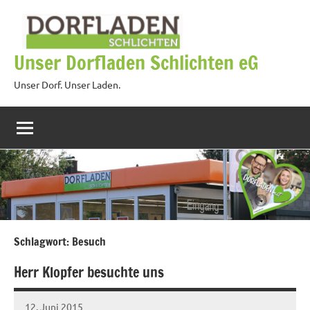
Zum
Inhalt
springen
Unser Dorfladen Schlichten eG
Unser Dorf. Unser Laden.
Schlagwort:
Besuch
Herr Klopfer besuchte uns
12. Juni 2015