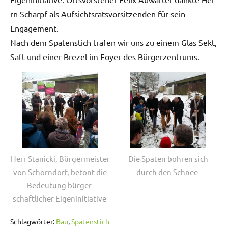
rn Scharpf als Auf­sicht­sratsvor­sitzen­den für sein
Engagement.
Nach dem Spaten­stich trafen wir uns zu einem Glas Sekt,
Saft und ein­er Brezel im Foy­er des Bürgerzentrums.
Herr Stan­ic­ki, Bürg­er­meis­ter
Die Spat­en bohren sich
von Schorn­dorf, betont die
durch den Schnee
Bedeu­tung bürg­er­
schaftlich­er Eigeninitiative
Schlagwörter:
Bau
,
Spatenstich