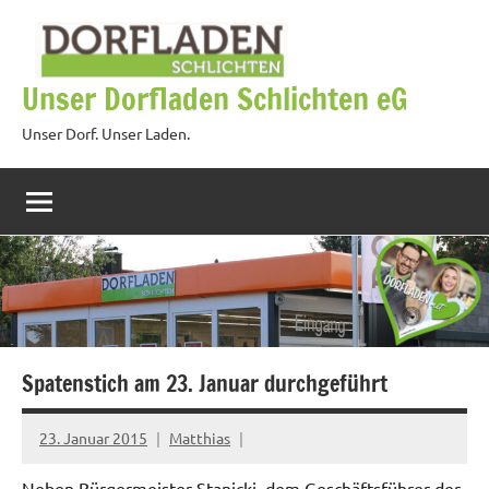
Zum
Inhalt
springen
Unser Dorfladen Schlichten eG
Unser Dorf. Unser Laden.
Spatenstich am 23. Januar durchgeführt
23. Januar 2015
Matthias
Neben Bürg­er­meis­ter Stan­ic­ki, dem Geschäfts­führer der