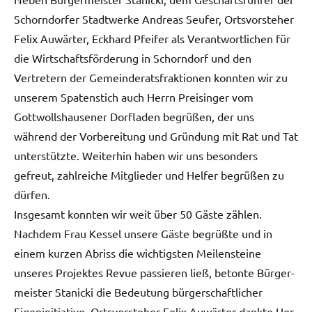
Schorn­dor­fer Stadtwerke Andreas Seufer, Ortsvorste­her
Felix Auwärter, Eck­hard Pfeifer als Ver­ant­wortlichen für
die Wirtschafts­förderung in Schorn­dorf und den
Vertretern der Gemein­der­ats­frak­tio­nen kon­nten wir zu
unserem Spaten­stich auch Her­rn Preisinger vom
Gottwoll­shausen­er Dor­fladen begrüßen, der uns
während der Vor­bere­itung und Grün­dung mit Rat und Tat
unter­stützte. Weit­er­hin haben wir uns beson­ders
gefreut, zahlre­iche Mit­glieder und Helfer begrüßen zu
dürfen.
Ins­ge­samt kon­nten wir weit über 50 Gäste zählen.
Nach­dem Frau Kessel unsere Gäste begrüßte und in
einem kurzen Abriss die wichtig­sten Meilen­steine
unseres Pro­jek­tes Revue passieren ließ, betonte Bürg­er­
meis­ter Stan­ic­ki die Bedeu­tung bürg­er­schaftlich­er
Eigenini­tia­tive. Ortsvorste­her Felix Auwärter dank­te Her­